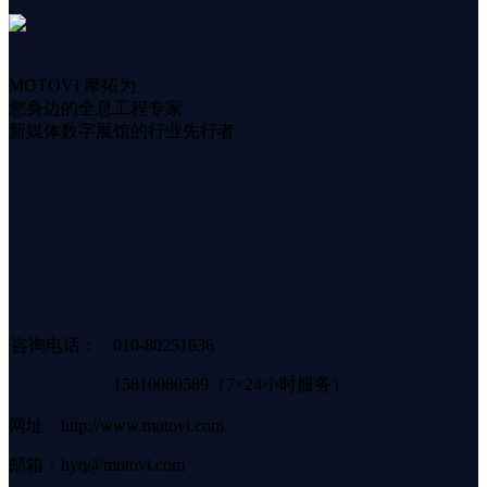
MOTOVI 摩拓为
您身边的全息工程专家
新媒体数字展馆的行业先行者
咨询电话：
010-80251636
15810080589（7×24小时服务）
网址：http://www.motovi.com
邮箱：hyq@motovi.com