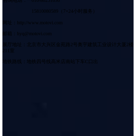
咨询电话：
010-80251636
15810080589（7×24小时服务）
网址：http://www.motovi.com
邮箱：hyq@motovi.com
展厅地址：北京市大兴区金苑路2号奥宇建筑工业设计大厦2楼
211室
地铁路线：地铁四号线高米店南站下车C口出