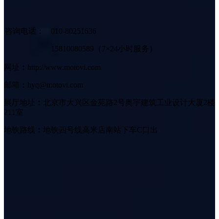
咨询电话：
010-80251636
15810080589（7×24小时服务）
网址：http://www.motovi.com
邮箱：hyq@motovi.com
展厅地址：北京市大兴区金苑路2号奥宇建筑工业设计大厦2楼
211室
地铁路线：地铁四号线高米店南站下车C口出