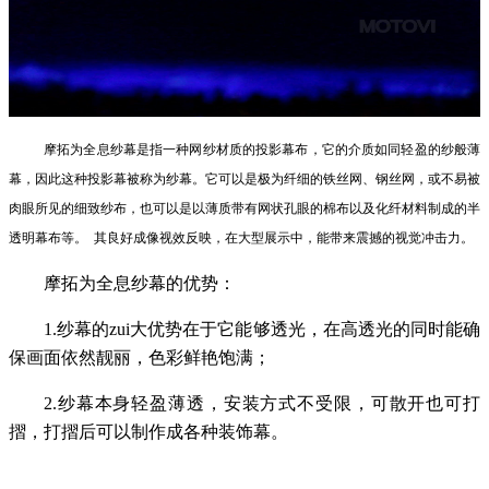
摩拓为全息纱幕是指一种网纱材质的投影幕布，它的介质如同轻盈的纱般薄
幕，因此这种投影幕被称为纱幕。它可以是极为纤细的铁丝网、钢丝网，或不易被
肉眼所见的细致纱布，也可以是以薄质带有网状孔眼的棉布以及化纤材料制成的半
透明幕布等。 其良好成像视效反映，在大型展示中，能带来震撼的视觉冲击力。
摩拓为全息纱幕的优势：
1.纱幕的zui大优势在于它能够透光，在高透光的同时能确
保画面依然靓丽，色彩鲜艳饱满；
2.纱幕本身轻盈薄透，安装方式不受限，可散开也可打
摺，打摺后可以制作成各种装饰幕。