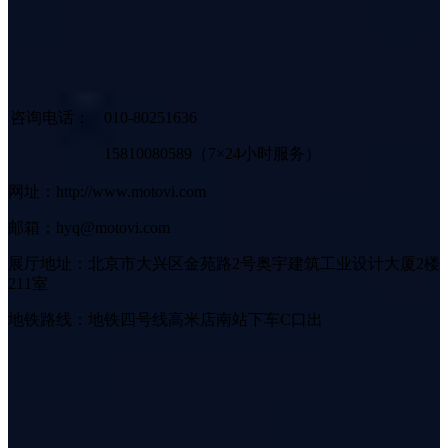
咨询电话：
010-80251636
15810080589（7×24小时服务）
网址：http://www.motovi.com
邮箱：hyq@motovi.com
展厅地址：北京市大兴区金苑路2号奥宇建筑工业设计大厦2楼
211室
地铁路线：地铁四号线高米店南站下车C口出