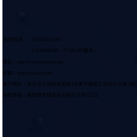
咨询电话：
010-80251636
15810080589（7×24小时服务）
网址：http://www.motovi.com
邮箱：hyq@motovi.com
展厅地址：北京市大兴区金苑路2号奥宇建筑工业设计大厦2楼2
地铁路线：地铁四号线高米店南站下车C口出