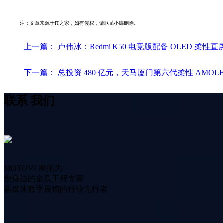
注：文章来源于IT之家，如有侵权，请联系小编删除。
上一篇：
卢伟冰：Redmi K50 电竞版配备 OLED 柔性
下一篇：
总投资 480 亿元，天马厦门第六代柔性 AMOL
联系
我们
MOTOVI 摩拓为
您身边的全息工程专家
新媒体数字展馆的行业先行者