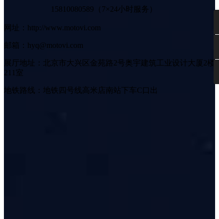
15810080589（7×24小时服务）
网址：http://www.motovi.com
邮箱：hyq@motovi.com
展厅地址：北京市大兴区金苑路2号奥宇建筑工业设计大厦2楼
211室
地铁路线：地铁四号线高米店南站下车C口出