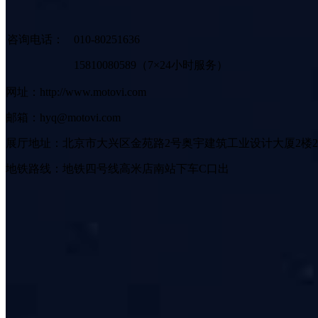
咨询电话：
010-80251636
15810080589（7×24小时服务）
网址：http://www.motovi.com
邮箱：hyq@motovi.com
展厅地址：北京市大兴区金苑路2号奥宇建筑工业设计大厦2楼2
地铁路线：地铁四号线高米店南站下车C口出