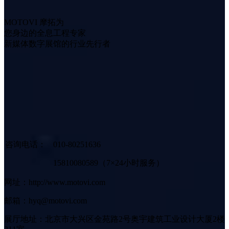
MOTOVI 摩拓为
您身边的全息工程专家
新媒体数字展馆的行业先行者
咨询电话：
010-80251636
15810080589（7×24小时服务）
网址：http://www.motovi.com
邮箱：hyq@motovi.com
展厅地址：北京市大兴区金苑路2号奥宇建筑工业设计大厦2楼