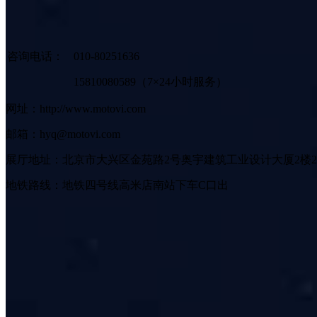
咨询电话：
010-80251636
15810080589（7×24小时服务）
网址：http://www.motovi.com
邮箱：hyq@motovi.com
展厅地址：北京市大兴区金苑路2号奥宇建筑工业设计大厦2楼2
地铁路线：地铁四号线高米店南站下车C口出