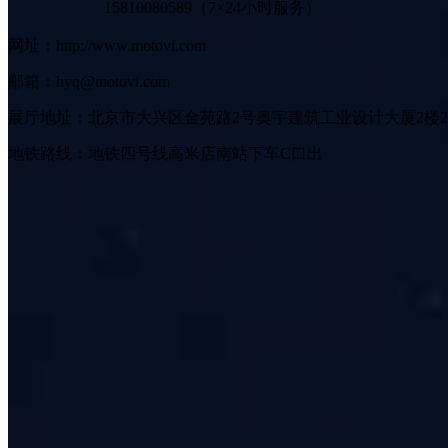
15810080589（7×24小时服务）
网址：http://www.motovi.com
邮箱：hyq@motovi.com
展厅地址：北京市大兴区金苑路2号奥宇建筑工业设计大厦2楼2
地铁路线：地铁四号线高米店南站下车C口出