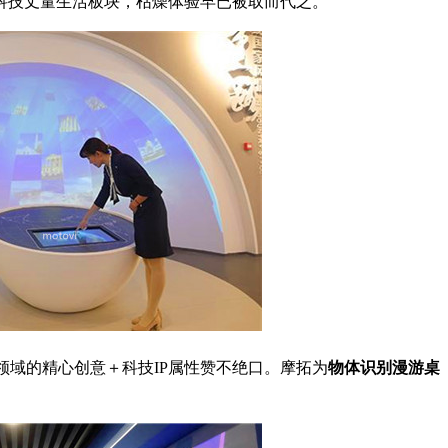
科技丈量生活板块，枯燥体验早已被取而代之。
领域的精心创意＋科技IP属性赞不绝口。摩拓为
物体识别漫游桌