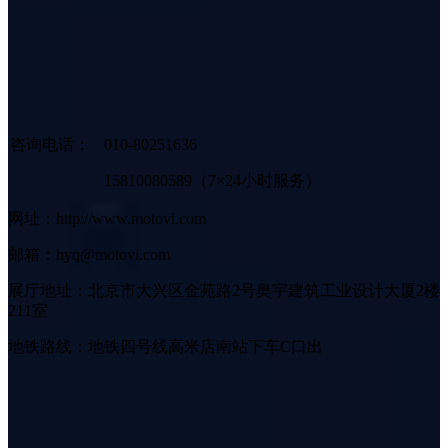
咨询电话：
010-80251636
15810080589（7×24小时服务）
网址：http://www.motovi.com
邮箱：hyq@motovi.com
展厅地址：北京市大兴区金苑路2号奥宇建筑工业设计大厦2楼
211室
地铁路线：地铁四号线高米店南站下车C口出