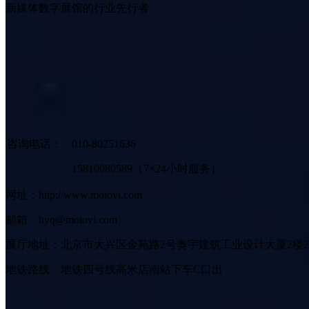
新媒体数字展馆的行业先行者
咨询电话：
010-80251636
15810080589（7×24小时服务）
网址：http://www.motovi.com
邮箱：hyq@motovi.com
展厅地址：北京市大兴区金苑路2号奥宇建筑工业设计大厦2楼2
地铁路线：地铁四号线高米店南站下车C口出