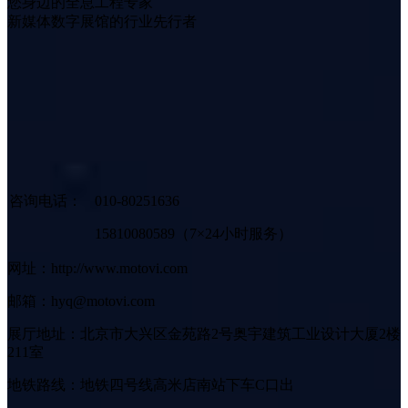
您身边的全息工程专家
新媒体数字展馆的行业先行者
咨询电话：
010-80251636
15810080589（7×24小时服务）
网址：http://www.motovi.com
邮箱：hyq@motovi.com
展厅地址：北京市大兴区金苑路2号奥宇建筑工业设计大厦2楼
211室
地铁路线：地铁四号线高米店南站下车C口出