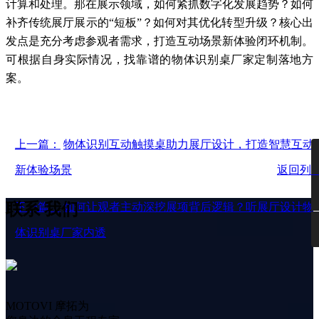
计算和处理。那在展示领域，如何紧抓数字化发展趋势？如何
补齐传统展厅展示的“短板”？如何对其优化转型升级？核心出
发点是充分考虑参观者需求，打造互动场景新体验闭环机制。
可根据自身实际情况，找靠谱的物体识别桌厂家定制落地方
案。
上一篇：
物体识别互动触摸桌助力展厅设计，打造智慧互动
新体验场景
返回列
联系
我们
下一篇：
如何让观者主动深挖展项背后逻辑？听展厅设计物
体识别桌厂家内透
MOTOVI 摩拓为