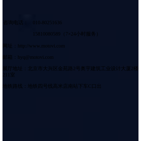
咨询电话：
010-80251636
15810080589（7×24小时服务）
网址：http://www.motovi.com
邮箱：hyq@motovi.com
展厅地址：北京市大兴区金苑路2号奥宇建筑工业设计大厦2楼
211室
地铁路线：地铁四号线高米店南站下车C口出