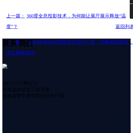
上一篇：
360度全息投影技术，为何能让展厅展示释放“温
度”？
返回列
联系
我们
下一篇：
对话360度全息投影技术源头厂家：掌握底层逻辑
真正降低成本
MOTOVI 摩拓为
您身边的全息工程专家
新媒体数字展馆的行业先行者