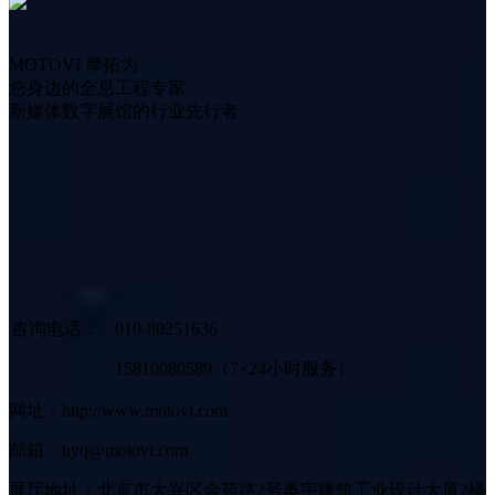
MOTOVI 摩拓为
您身边的全息工程专家
新媒体数字展馆的行业先行者
咨询电话：
010-80251636
15810080589（7×24小时服务）
网址：http://www.motovi.com
邮箱：hyq@motovi.com
展厅地址：北京市大兴区金苑路2号奥宇建筑工业设计大厦2楼