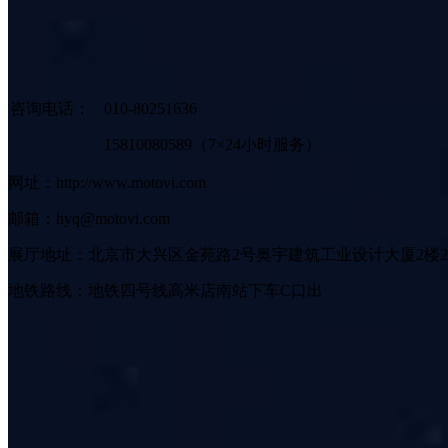
咨询电话：
010-80251636
15810080589（7×24小时服务）
网址：http://www.motovi.com
邮箱：hyq@motovi.com
展厅地址：北京市大兴区金苑路2号奥宇建筑工业设计大厦2楼2
地铁路线：地铁四号线高米店南站下车C口出