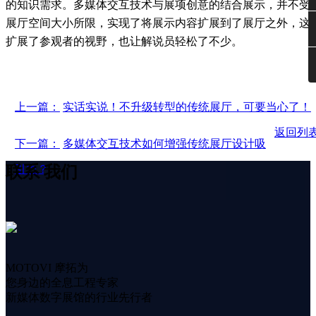
的知识需求。多媒体交互技术与展项创意的结合展示，并不受
展厅空间大小所限，实现了将展示内容扩展到了展厅之外，这
扩展了参观者的视野，也让解说员轻松了不少。
上一篇：
实话实说！不升级转型的传统展厅，可要当心了！
返回列
下一篇：
多媒体交互技术如何增强传统展厅设计吸
联系
我们
引力？
MOTOVI 摩拓为
您身边的全息工程专家
新媒体数字展馆的行业先行者