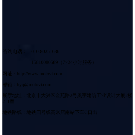
咨询电话：
010-80251636
15810080589（7×24小时服务）
网址：http://www.motovi.com
邮箱：hyq@motovi.com
展厅地址：北京市大兴区金苑路2号奥宇建筑工业设计大厦2楼
211室
地铁路线：地铁四号线高米店南站下车C口出