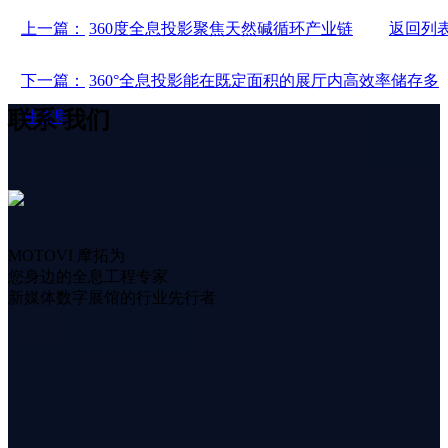
上一篇：
360度全息投影聚焦天然碱循环产业链
返回列
下一篇：
360°全息投影能在既定面积的展厅内高效率储存多
联系
我们
种信息
MOTOVI 摩拓为
您身边的全息工程专家
新媒体数字展馆的行业先行者