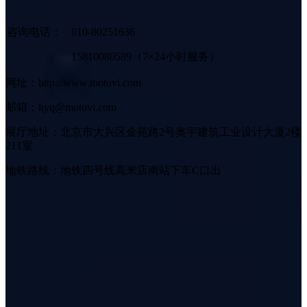
咨询电话：
010-80251636
15810080589（7×24小时服务）
网址：http://www.motovi.com
邮箱：hyq@motovi.com
展厅地址：北京市大兴区金苑路2号奥宇建筑工业设计大厦2楼
211室
地铁路线：地铁四号线高米店南站下车C口出