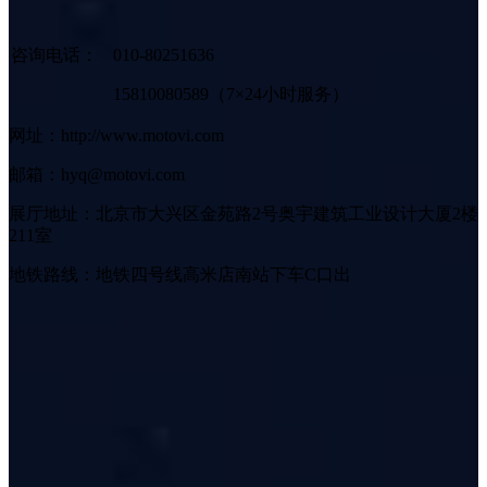
咨询电话：
010-80251636
15810080589（7×24小时服务）
网址：http://www.motovi.com
邮箱：hyq@motovi.com
展厅地址：北京市大兴区金苑路2号奥宇建筑工业设计大厦2楼
211室
地铁路线：地铁四号线高米店南站下车C口出