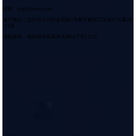
邮箱：hyq@motovi.com
展厅地址：北京市大兴区金苑路2号奥宇建筑工业设计大厦2楼
211室
地铁路线：地铁四号线高米店南站下车C口出