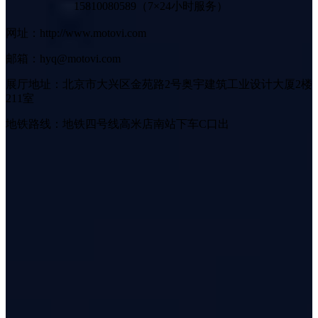
15810080589（7×24小时服务）
网址：http://www.motovi.com
邮箱：hyq@motovi.com
展厅地址：北京市大兴区金苑路2号奥宇建筑工业设计大厦2楼
211室
地铁路线：地铁四号线高米店南站下车C口出