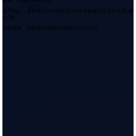
邮箱：hyq@motovi.com
展厅地址：北京市大兴区金苑路2号奥宇建筑工业设计大厦2楼
211室
地铁路线：地铁四号线高米店南站下车C口出