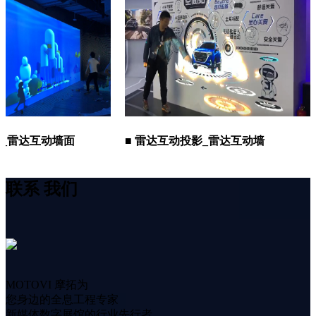
达互动墙面
■ 雷达互动投影_雷达互动墙
■ 
联系
我们
MOTOVI 摩拓为
您身边的全息工程专家
新媒体数字展馆的行业先行者