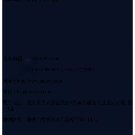
咨询电话：
010-80251636
15810080589（7×24小时服务）
网址：http://www.motovi.com
邮箱：hyq@motovi.com
展厅地址：北京市大兴区金苑路2号奥宇建筑工业设计大厦2楼
211室
地铁路线：地铁四号线高米店南站下车C口出