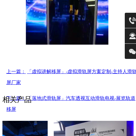
上一篇：
「虚拟讲解移屏」-虚拟滑轨屏方案定制-主持人滑
屏厂家
相关产品
下一篇：
「落地式滑轨屏」汽车透视互动滑轨电视-展览轨道
移屏